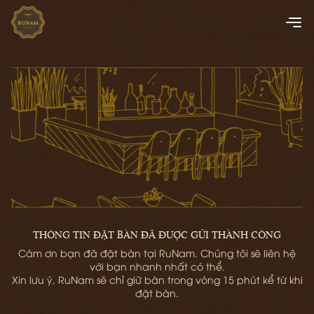
THÔNG TIN ĐẶT BÀN ĐÃ ĐƯỢC GỬI THÀNH CÔNG
Cám ơn bạn đã đặt bàn tại RuNam. Chúng tôi sẽ liên hệ
với bạn nhanh nhất có thể.
Xin lưu ý, RuNam sẽ chỉ giữ bàn trong vòng 15 phút kể từ khi
đặt bàn.