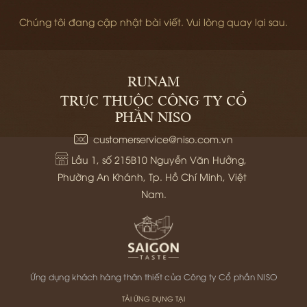
Chúng tôi đang cập nhật bài viết. Vui lòng quay lại sau.
RUNAM
TRỰC THUỘC CÔNG TY CỔ
PHẦN NISO
customerservice@niso.com.vn
Lầu 1, số 215B10 Nguyễn Văn Hưởng, 
Phường An Khánh, Tp. Hồ Chí Minh, Việt 
Nam.
Ứng dụng khách hàng thân thiết của Công ty Cổ phần NISO
TẢI ỨNG DỤNG TẠI