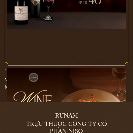
12/12/2024
WINE & DINE - TẶNG 1 LY RƯỢU VANG KHI GỌI
MÓN CHÍNH
RUNAM
TRỰC THUỘC CÔNG TY CỔ
PHẦN NISO