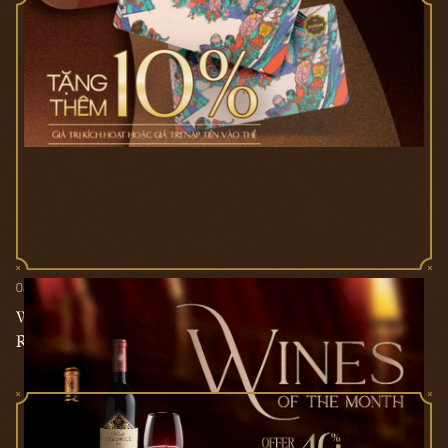
03/07/2024
WINES OF THE MONTH - ƯU ĐÃI LÊN ĐẾN 40% TẠI
RUNAM D'OR