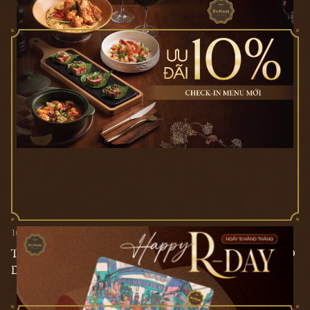
10/05/2024
TẬN HƯỞNG ƯU ĐÃI ĐỘC QUYỀN RUNAM REWARD
DAY