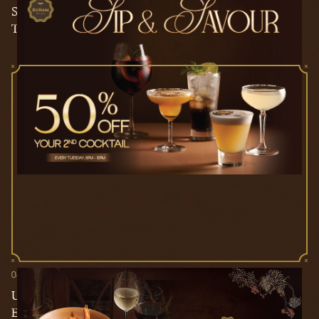
SIP & SAVOUR - ƯU ĐÃI 50% CHO LY COCKTAIL
THỨ 2
05/12/2024
ƯU ĐÃI 10% CHO THỰC ĐƠN MỚI RUNAM - THE
ESSENCE OF VIETNAM