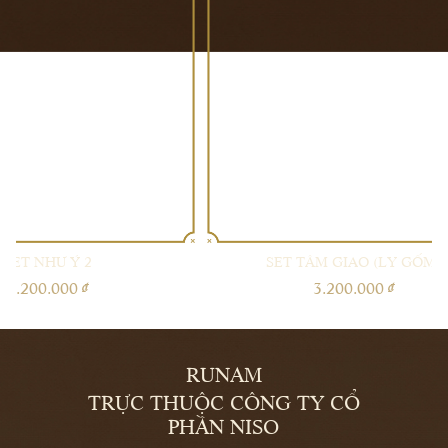
THÊM
THÊM
VÀO
VÀO
GIỎ
GIỎ
SET TÂM GIAO (LY GỐM)
3.200.000 ₫
RUNAM
TRỰC THUỘC CÔNG TY CỔ
PHẦN NISO