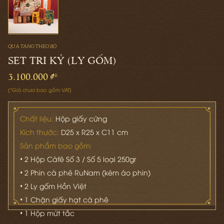
QUÀ TẶNG THEO BỘ
SET TRI KỶ (LY GỐM)
3.100.000 ₫*
(*Giá chưa bao gồm VAT)
Chất liệu:
Hộp giấy cứng
Kích thước:
D25 x R25 x C11 cm
Sản phẩm bao gồm:
• 2 Hộp Càfê Số 3 / Số 5 loại 250gr
• 2 Phin cà phê RuNam (kèm áo phin)
• 2 Ly gốm Hồn Việt
• 1 Chặn giấy hạt cà phê
• 1 Hộp mứt tắc