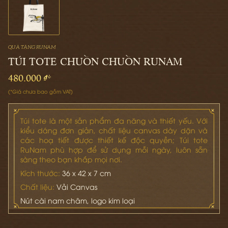
QUÀ TẶNG RUNAM
TÚI TOTE CHUỒN CHUỒN RUNAM
480.000 ₫*
(*Giá chưa bao gồm VAT)
Túi tote là một sản phẩm đa năng và thiết yếu. Với
kiểu dáng đơn giản, chất liệu canvas dày dặn và
các hoạ tiết được thiết kế độc quyền; Túi tote
RuNam phù hợp để sử dụng mỗi ngày, luôn sẵn
sàng theo bạn khắp mọi nơi.
Kích thước:
36 x 42 x 7 cm
Chất liệu:
Vải Canvas
Nút cài nam châm, logo kim loại