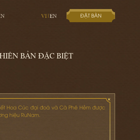
ĐẶT BÀN
IN
VI
EN
HIÊN BẢN ĐẶC BIỆT
tiết Hoa Cúc đại đoá và Cà Phê Hẻm được
ương hiệu RuNam.