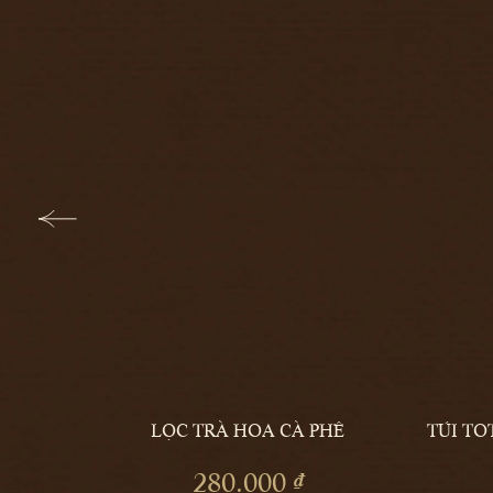
I
LỌC TRÀ HOA CÀ PHÊ
TÚI T
THÊM
THÊM
280.000 ₫
VÀO
VÀO