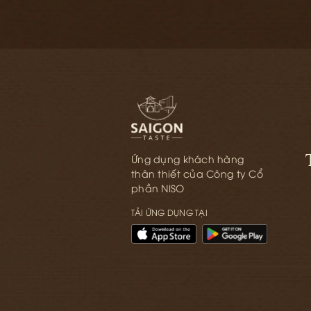
GIỎ
GIỎ
Ứng dụng khách hàng
thân thiết của Công ty Cổ
phần NISO
TẢI ỨNG DỤNG TẠI