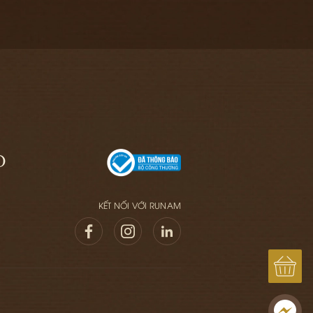
GIỎ
GIỎ
O
KẾT NỐI VỚI RUNAM