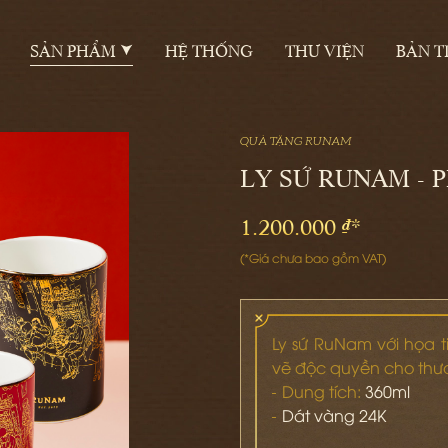
SẢN PHẨM
HỆ THỐNG
THƯ VIỆN
BẢN T
QUÀ TẶNG RUNAM
LY SỨ RUNAM - P
1.200.000 ₫*
(*Giá chưa bao gồm VAT)
Ly sứ RuNam với họa 
vẽ độc quyền cho th
Dung tích:
360ml
Dát vàng 24K