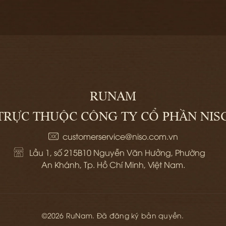
GIỎ
RUNAM
TRỰC THUỘC CÔNG TY CỔ PHẦN NIS
customerservice@niso.com.vn
Lầu 1, số 215B10 Nguyễn Văn Hưởng, Phường 
An Khánh, Tp. Hồ Chí Minh, Việt Nam.
©2026 RuNam. Đã đăng ký bản quyền.