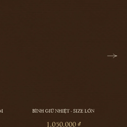
M
BÌNH GIỮ NHIỆT - SIZE LỚN
THÊM
THÊM
1.050.000 ₫
VÀO
VÀO