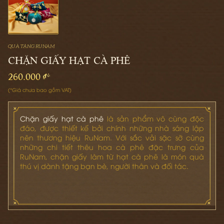
QUÀ TẶNG RUNAM
CHẶN GIẤY HẠT CÀ PHÊ
260.000 ₫*
(*Giá chưa bao gồm VAT)
Chặn giấy hạt cà phê
là sản phẩm vô cùng độc
đáo, được thiết kế bởi chính những nhà sáng lập
nên thương hiệu RuNam. Với sắc vải sặc sỡ cùng
những chi tiết thêu hoa cà phê đặc trưng của
RuNam, chặn giấy làm từ hạt cà phê là món quà
thú vị dành tặng bạn bè, người thân và đối tác.