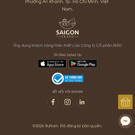
Phường An Khánh, Tp. Hồ Chí Minh, Việt 
Nam.
Ứng dụng khách hàng thân thiết của Công ty Cổ phần NISO
TẢI ỨNG DỤNG TẠI
KẾT NỐI VỚI RUNAM
©2026 RuNam. Đã đăng ký bản quyền.