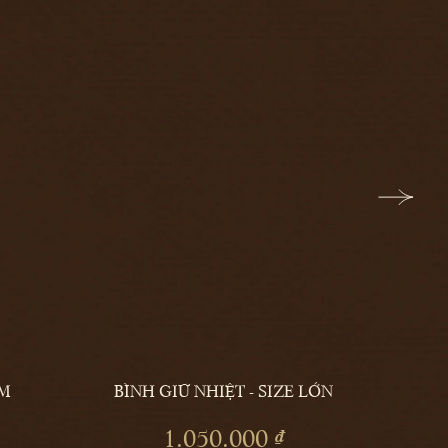
M
BÌNH GIỮ NHIỆT - SIZE LỚN
THÊM
THÊM
1.050.000 ₫
VÀO
VÀO