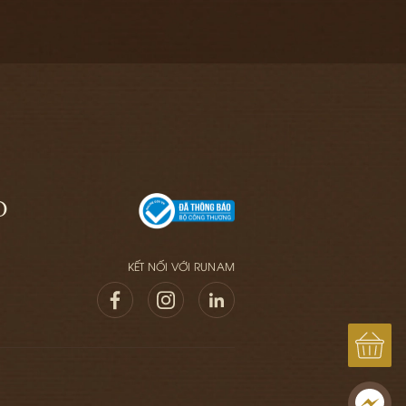
GIỎ
GIỎ
O
KẾT NỐI VỚI RUNAM