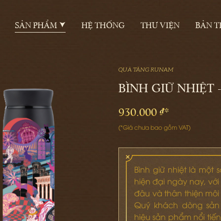
SẢN PHẨM
HỆ THỐNG
THƯ VIỆN
BẢN T
QUÀ TẶNG RUNAM
BÌNH GIỮ NHIỆT 
930.000 ₫*
(*Giá chưa bao gồm VAT)
Bình giữ nhiệt là một
hiện đại ngày nay, với
đâu và thân thiện môi
Quý khách dòng sản 
hiệu sản phẩm nổi tiế