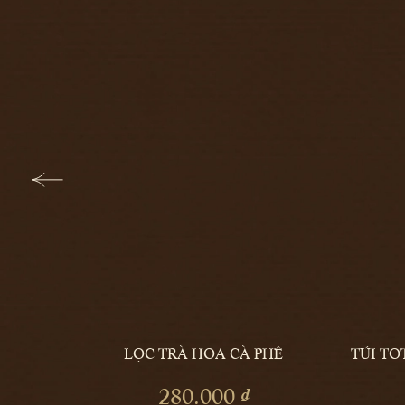
I
LỌC TRÀ HOA CÀ PHÊ
TÚI T
THÊM
THÊM
280.000 ₫
VÀO
VÀO