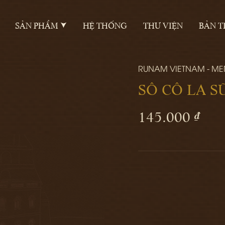
SẢN PHẨM
HỆ THỐNG
THƯ VIỆN
BẢN T
RUNAM VIETNAM - M
SÔ CÔ LA S
145.000 ₫