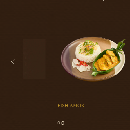
FISH AMOK
LATT
0 ₫
150.00