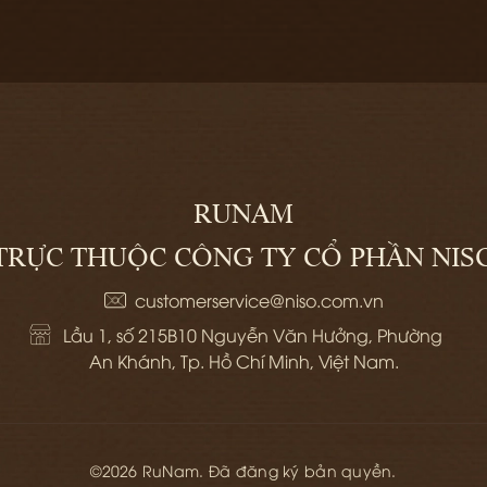
RUNAM
TRỰC THUỘC CÔNG TY CỔ PHẦN NIS
customerservice@niso.com.vn
Lầu 1, số 215B10 Nguyễn Văn Hưởng, Phường 
An Khánh, Tp. Hồ Chí Minh, Việt Nam.
©2026 RuNam. Đã đăng ký bản quyền.