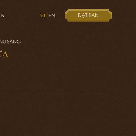
ĐẶT BÀN
IN
VI
EN
ENU SÁNG
ỮA