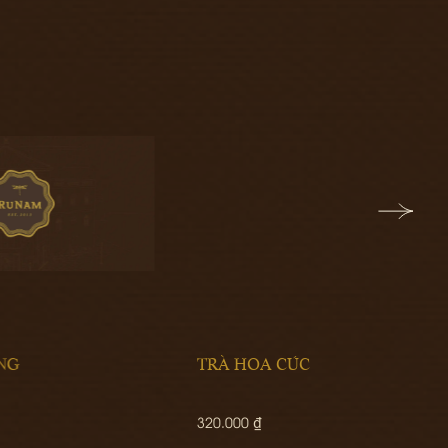
TRÀ HOA CÚC
SALA
320.000 ₫
330.00