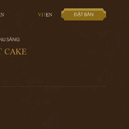
ĐẶT BÀN
IN
VI
EN
ENU SÁNG
T CAKE