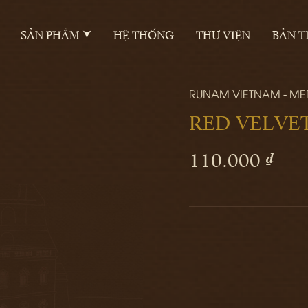
SẢN PHẨM
HỆ THỐNG
THƯ VIỆN
BẢN T
RUNAM VIETNAM - M
RED VELVE
110.000 ₫