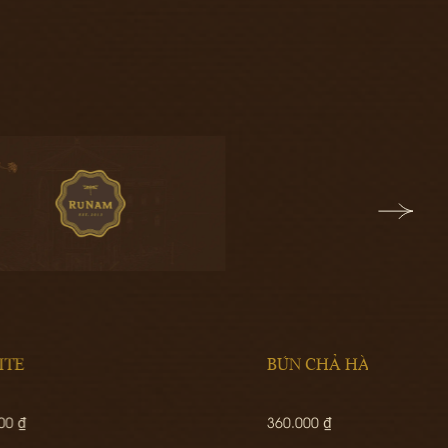
BÚN CHẢ HÀ NỘI
GỎI B
360.000 ₫
220.00