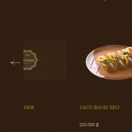
TACO BÁNH XÈO
MÍA 
220.000 ₫
145.00