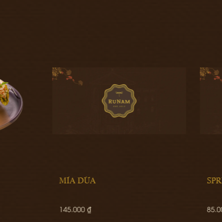
DỪA
SPRITE
0 ₫
85.000 ₫