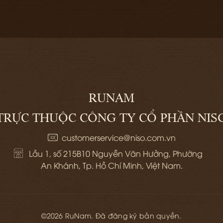
RUNAM
TRỰC THUỘC CÔNG TY CỔ PHẦN NIS
customerservice@niso.com.vn
Lầu 1, số 215B10 Nguyễn Văn Hưởng, Phường 
An Khánh, Tp. Hồ Chí Minh, Việt Nam.
©2026 RuNam. Đã đăng ký bản quyền.