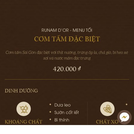
RUNAM D'OR - MENU TỐI
CƠM TẤM ĐẶC BIỆT
Cơm tấm Sài Gòn đặc biệt với thịt nướng, trứng ốp la, chả giò, bì heo xé
sợi và nước mắm đặc trưng
420.000 ₫
DINH DƯỠNG
Dưa leo
C
Sườn cốt lết
C
Bì thính
KHOÁNG CHẤT
CHẤT XƠ