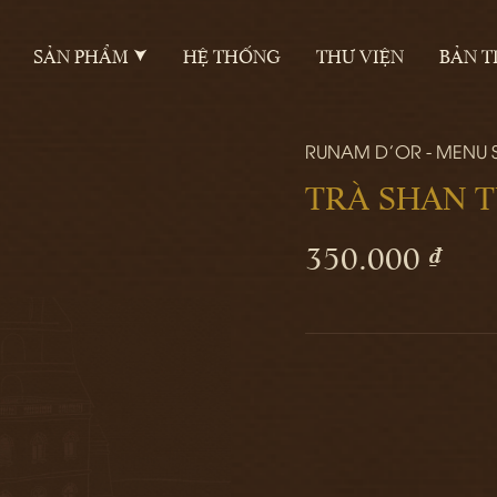
SẢN PHẨM
HỆ THỐNG
THƯ VIỆN
BẢN T
RUNAM D'OR - MENU
TRÀ SHAN 
350.000 ₫