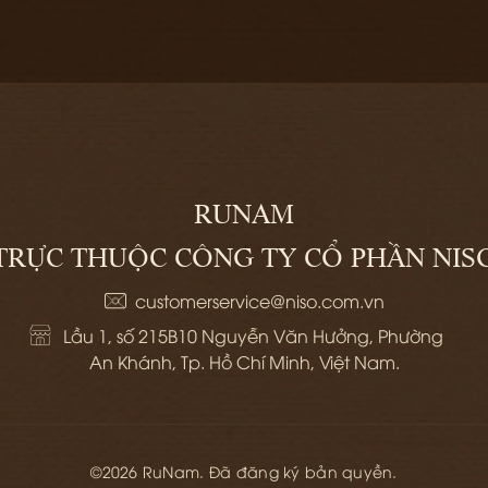
RUNAM
TRỰC THUỘC CÔNG TY CỔ PHẦN NIS
customerservice@niso.com.vn
Lầu 1, số 215B10 Nguyễn Văn Hưởng, Phường 
An Khánh, Tp. Hồ Chí Minh, Việt Nam.
©2026 RuNam. Đã đăng ký bản quyền.