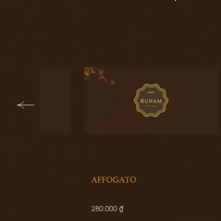
AFFOGATO
SÚP 
280.000 ₫
290.00