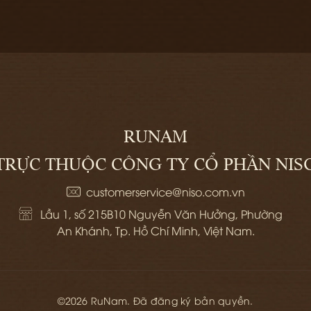
RUNAM
TRỰC THUỘC CÔNG TY CỔ PHẦN NIS
customerservice@niso.com.vn
Lầu 1, số 215B10 Nguyễn Văn Hưởng, Phường 
An Khánh, Tp. Hồ Chí Minh, Việt Nam.
©2026 RuNam. Đã đăng ký bản quyền.