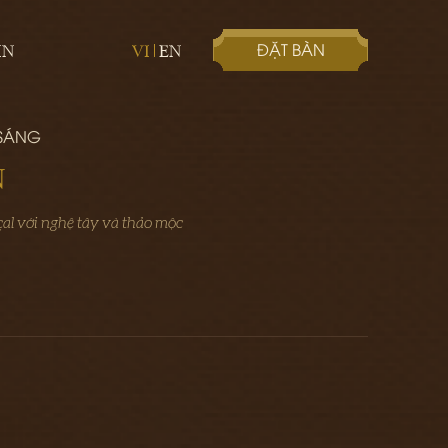
ĐẶT BÀN
IN
VI
EN
 SÁNG
N
l với nghệ tây và thảo mộc