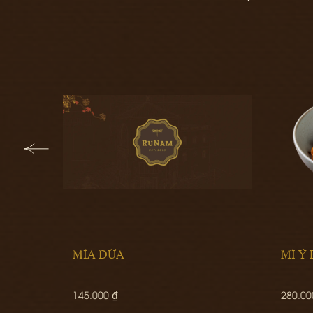
MÌ Ý BÒ KHO
CƠM
280.000 ₫
290.0