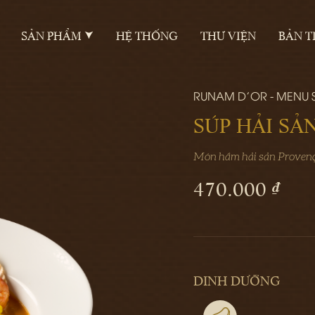
SẢN PHẨM
HỆ THỐNG
THƯ VIỆN
BẢN T
RUNAM D'OR - MENU
SÚP HẢI SẢ
Món hầm hải sản Provença
470.000 ₫
DINH DƯỠNG