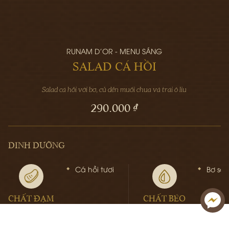
RUNAM D'OR - MENU SÁNG
SALAD CÁ HỒI
Salad cá hồi với bơ, củ dền muối chua và trái ô liu
290.000 ₫
DINH DƯỠNG
Cá hồi tươi
Bơ sá
CHẤT ĐẠM
CHẤT BÉO