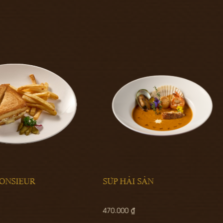
HẢI SẢN
CƠM TẤM ĐẶC BIỆT
0 ₫
420.000 ₫