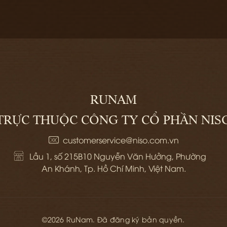
RUNAM
TRỰC THUỘC CÔNG TY CỔ PHẦN NIS
customerservice@niso.com.vn
Lầu 1, số 215B10 Nguyễn Văn Hưởng, Phường 
An Khánh, Tp. Hồ Chí Minh, Việt Nam.
©2026 RuNam. Đã đăng ký bản quyền.