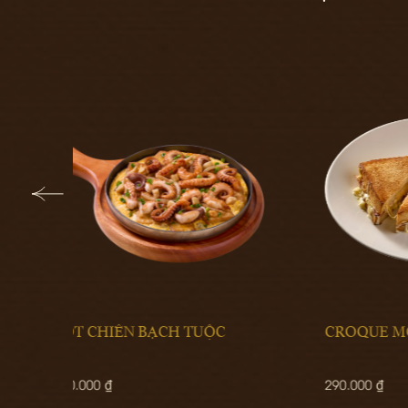
CROQUE MONSIEUR
SÚP 
290.000 ₫
470.00