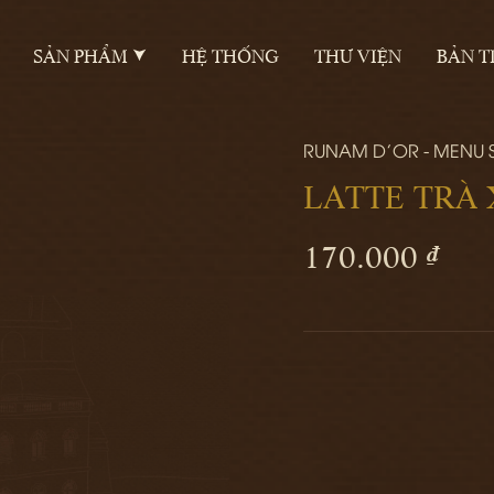
SẢN PHẨM
HỆ THỐNG
THƯ VIỆN
BẢN T
RUNAM D'OR - MENU
LATTE TRÀ
170.000 ₫