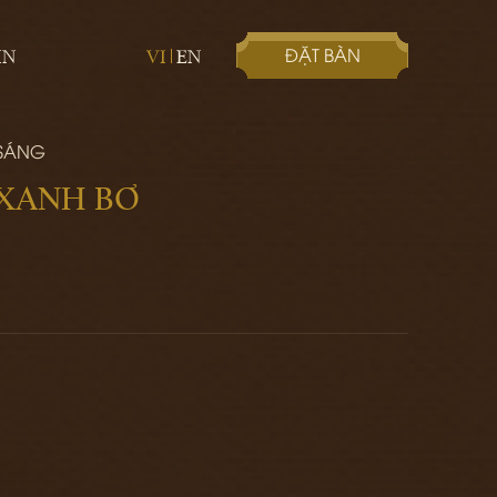
ĐẶT BÀN
IN
VI
EN
 SÁNG
 XANH BƠ