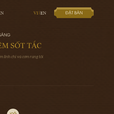
ĐẶT BÀN
IN
VI
EN
 SÁNG
ẼM SỐT TẮC
m linh chi và cơm rang tỏi