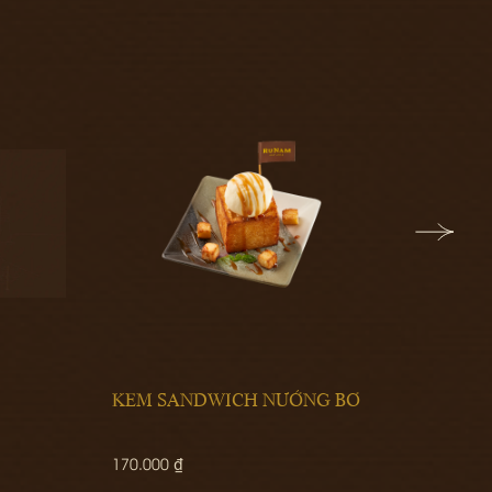
KEM SANDWICH NƯỚNG BƠ
CÁ BƠN ÁP CHẢO S
BEARNAISE
70.000 ₫
750.000 ₫