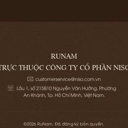
RUNAM
TRỰC THUỘC CÔNG TY CỔ PHẦN NIS
customerservice@niso.com.vn
Lầu 1, số 215B10 Nguyễn Văn Hưởng, Phường 
An Khánh, Tp. Hồ Chí Minh, Việt Nam.
©2026 RuNam. Đã đăng ký bản quyền.