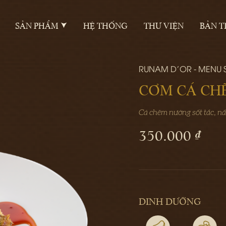
SẢN PHẨM
HỆ THỐNG
THƯ VIỆN
BẢN T
RUNAM D'OR - MENU
CƠM CÁ CH
Cá chẽm nướng sốt tắc, nấ
350.000 ₫
DINH DƯỠNG