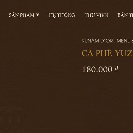
SẢN PHẨM
HỆ THỐNG
THƯ VIỆN
BẢN T
RUNAM D'OR - MENU
CÀ PHÊ YU
180.000 ₫