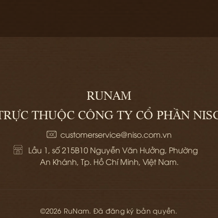
RUNAM
TRỰC THUỘC CÔNG TY CỔ PHẦN NIS
customerservice@niso.com.vn
Lầu 1, số 215B10 Nguyễn Văn Hưởng, Phường 
An Khánh, Tp. Hồ Chí Minh, Việt Nam.
©2026 RuNam. Đã đăng ký bản quyền.