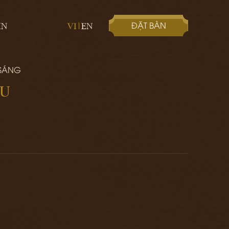
ĐẶT BÀN
IN
VI
EN
 SÁNG
ZU