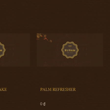
 REFRESHER
TRÀ ÔLONG CHEESE F
135.000 ₫