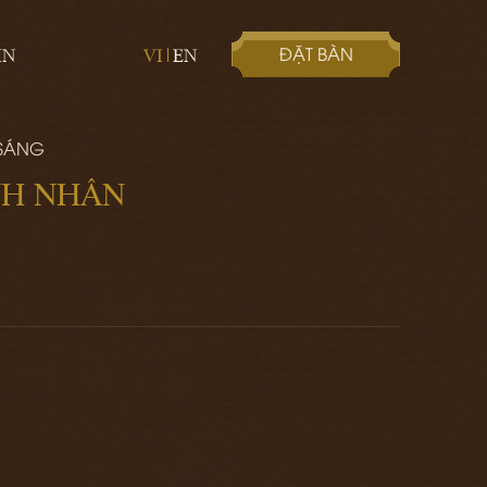
ĐẶT BÀN
IN
VI
EN
 SÁNG
NH NHÂN