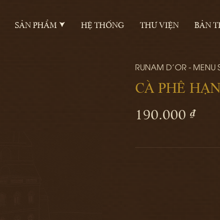
SẢN PHẨM
HỆ THỐNG
THƯ VIỆN
BẢN T
RUNAM D'OR - MENU
CÀ PHÊ HẠ
190.000 ₫