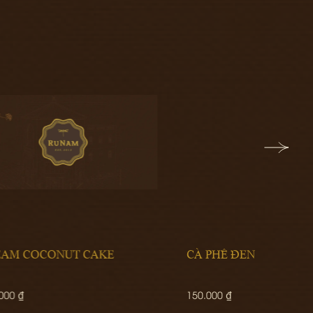
CÀ PHÊ ĐEN DECAF
CƠM 
150.000 ₫
420.00