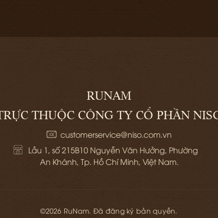
RUNAM
TRỰC THUỘC CÔNG TY CỔ PHẦN NIS
customerservice@niso.com.vn
Lầu 1, số 215B10 Nguyễn Văn Hưởng, Phường 
An Khánh, Tp. Hồ Chí Minh, Việt Nam.
©2026 RuNam. Đã đăng ký bản quyền.