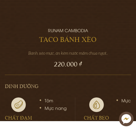
RUNAM CAMBODIA
TACO BÁNH XÈO
Bánh xèo mực, ăn kèm nước mắm chua ngọt.
220.000 ₫
DINH DƯỠNG
Tôm
Mực n
Mực nang
CHẤT ĐẠM
CHẤT BÉO