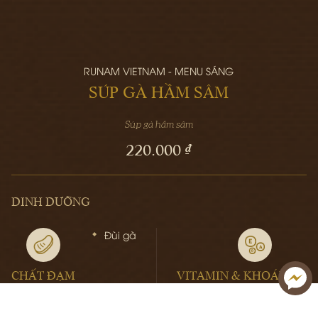
RUNAM VIETNAM - MENU SÁNG
SÚP GÀ HẦM SÂM
Súp gà hầm sâm
220.000 ₫
DINH DƯỠNG
Đùi gà
CHẤT ĐẠM
VITAMIN & KHOÁNG CH