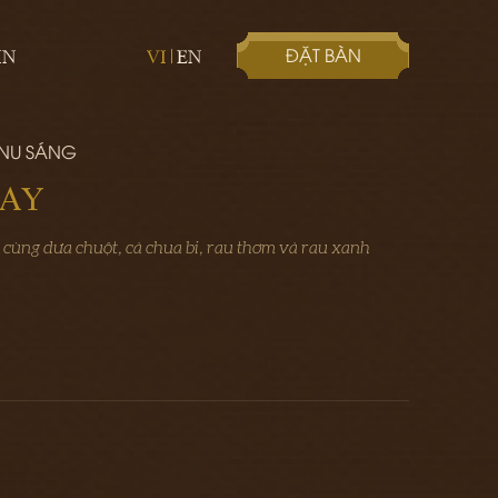
ĐẶT BÀN
IN
VI
EN
ENU SÁNG
CAY
ộn cùng dưa chuột, cà chua bi, rau thơm và rau xanh