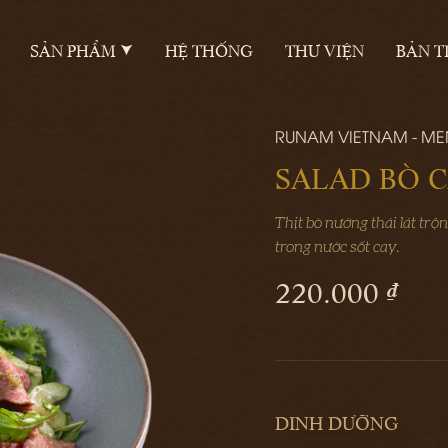
SẢN PHẨM
HỆ THỐNG
THƯ VIỆN
BẢN T
RUNAM VIETNAM - M
SALAD BÒ 
Thịt bò nướng thái lát tr
trong nước sốt cay.
220.000 ₫
DINH DƯỠNG