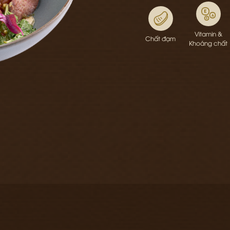
Vitamin &
Chất đạm
Khoáng chất