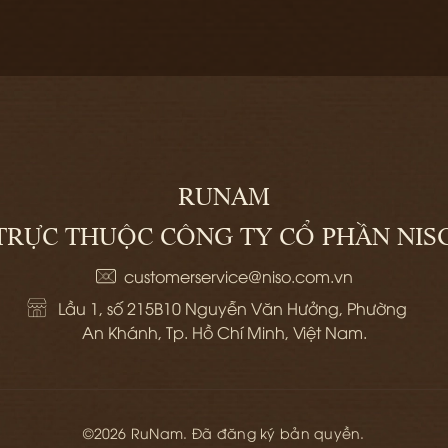
RUNAM
TRỰC THUỘC CÔNG TY CỔ PHẦN NIS
customerservice@niso.com.vn
Lầu 1, số 215B10 Nguyễn Văn Hưởng, Phường 
An Khánh, Tp. Hồ Chí Minh, Việt Nam.
©2026 RuNam. Đã đăng ký bản quyền.