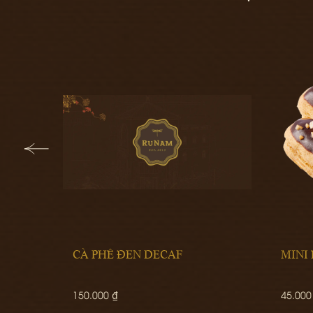
MINI ÉCLAIR (ONE PIECE)
TIRA
45.000 ₫
110.00