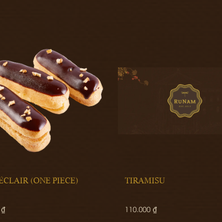
MISU
BÚN RIÊU TÔM CÀNG
0 ₫
480.000 ₫