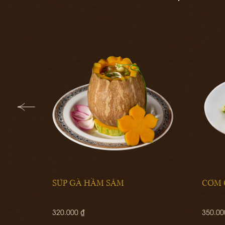
CƠM CÁ CHẼM SỐT TẮC
350.000 ₫