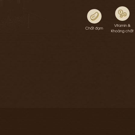
Vitamin &
Chất đạm
Khoáng chất