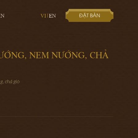
ĐẶT BÀN
IN
VI
EN
NƯỚNG, NEM NƯỚNG, CHẢ
g, chả giò