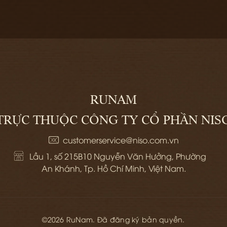
RUNAM
TRỰC THUỘC CÔNG TY CỔ PHẦN NIS
customerservice@niso.com.vn
Lầu 1, số 215B10 Nguyễn Văn Hưởng, Phường 
An Khánh, Tp. Hồ Chí Minh, Việt Nam.
©2026 RuNam. Đã đăng ký bản quyền.