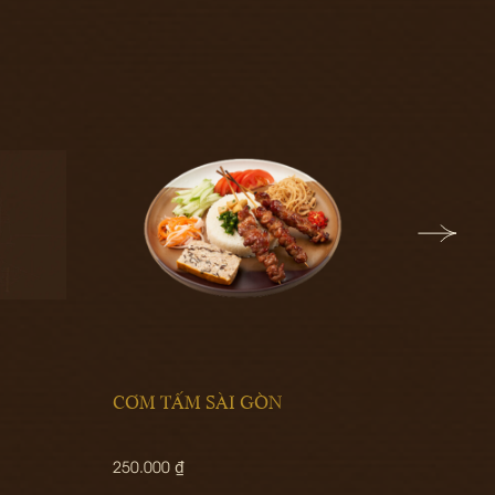
N
CƠM SƯỜN NON
330.000 ₫