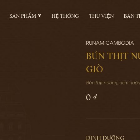
SẢN PHẨM
HỆ THỐNG
THƯ VIỆN
BẢN T
RUNAM CAMBODIA
BÚN THỊT 
GIÒ
Bún thịt nướng, nem nướn
0 ₫
DINH DƯỠNG