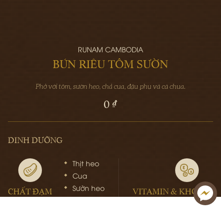
RUNAM CAMBODIA
BÚN RIÊU TÔM SƯỜN
Phở với tôm, sườn heo, chả cua, đậu phụ và cà chua.
0 ₫
DINH DƯỠNG
Thịt heo
Cua
Sườn heo
CHẤT ĐẠM
VITAMIN & KHOÁNG 