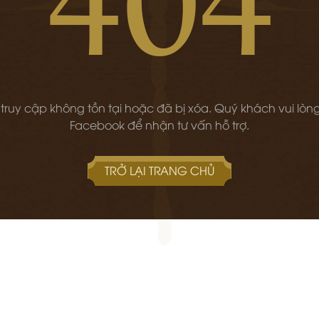
 truy cập không tồn tại hoặc đã bị xóa. Quý khách vui lòng
Facebook để nhận tư vấn hỗ trợ.
TRỞ LẠI TRANG CHỦ