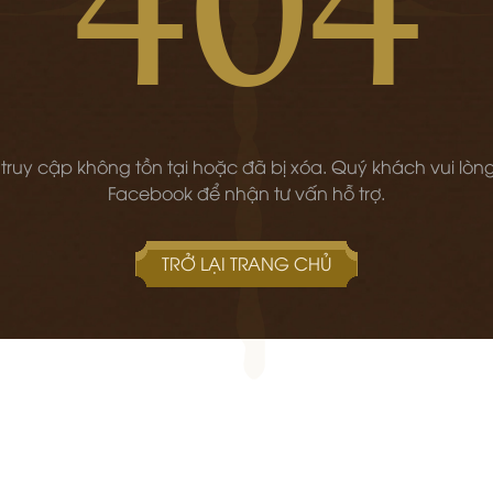
 truy cập không tồn tại hoặc đã bị xóa. Quý khách vui lòng
Facebook để nhận tư vấn hỗ trợ.
TRỞ LẠI TRANG CHỦ