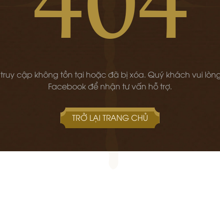
 truy cập không tồn tại hoặc đã bị xóa. Quý khách vui lòng
Facebook để nhận tư vấn hỗ trợ.
TRỞ LẠI TRANG CHỦ