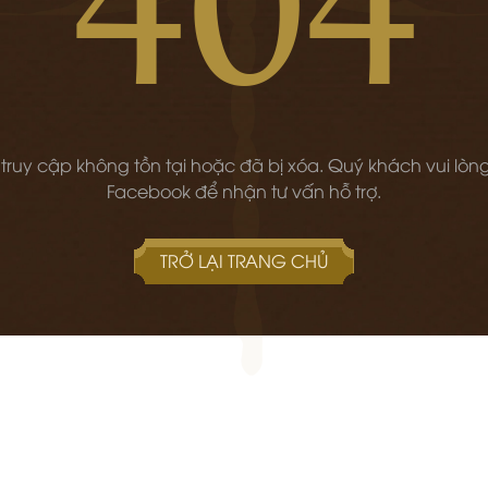
 truy cập không tồn tại hoặc đã bị xóa. Quý khách vui lòng
Facebook để nhận tư vấn hỗ trợ.
TRỞ LẠI TRANG CHỦ