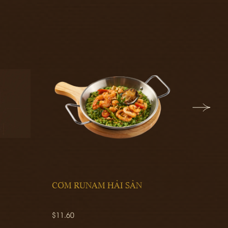
CƠM RUNAM HẢI SẢN
HEIN
$11.60
$3.00