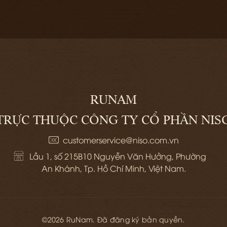
RUNAM
TRỰC THUỘC CÔNG TY CỔ PHẦN NIS
customerservice@niso.com.vn
Lầu 1, số 215B10 Nguyễn Văn Hưởng, Phường 
An Khánh, Tp. Hồ Chí Minh, Việt Nam.
©2026 RuNam. Đã đăng ký bản quyền.