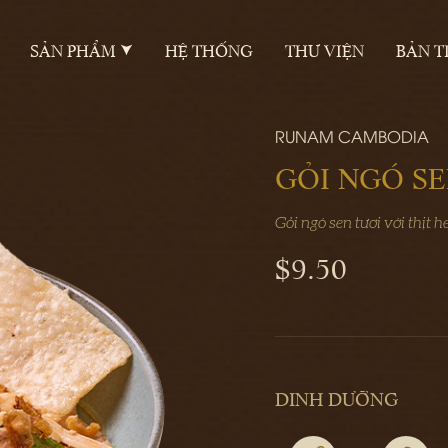
SẢN PHẨM
HỆ THỐNG
THƯ VIỆN
BẢN T
RUNAM CAMBODIA
GỎI NGÓ SE
Gỏi ngó sen tươi với thịt 
$9.50
DINH DƯỠNG