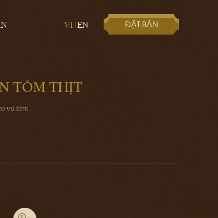
ĐẶT BÀN
IN
VI
EN
N TÔM THỊT
heo và tôm