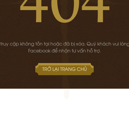
 truy cập không tồn tại hoặc đã bị xóa. Quý khách vui lòng
Facebook để nhận tư vấn hỗ trợ.
TRỞ LẠI TRANG CHỦ