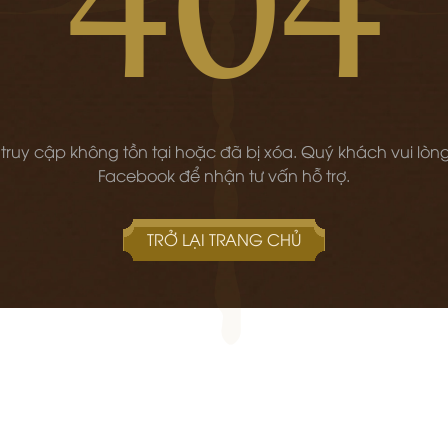
 truy cập không tồn tại hoặc đã bị xóa. Quý khách vui lòng
Facebook để nhận tư vấn hỗ trợ.
TRỞ LẠI TRANG CHỦ