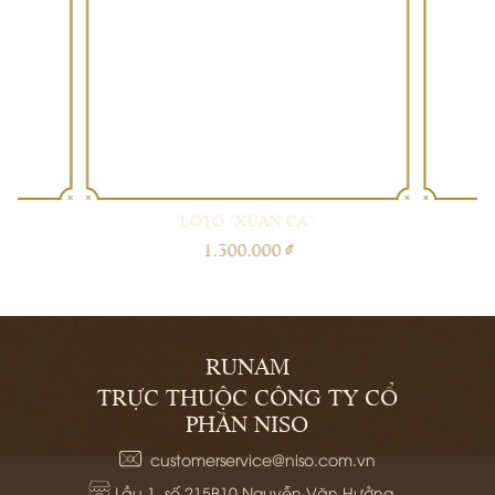
THÊM
THÊM
VÀO
VÀO
GIỎ
GIỎ
LOTO "XUÂN CA"
1.300.000 ₫
RUNAM
TRỰC THUỘC CÔNG TY CỔ
PHẦN NISO
customerservice@niso.com.vn
Lầu 1, số 215B10 Nguyễn Văn Hưởng, 