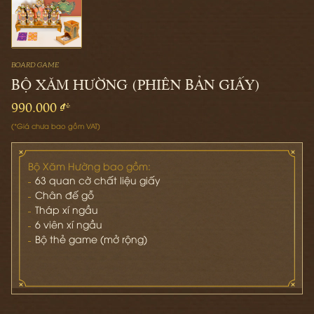
BOARD GAME
BỘ XĂM HƯỜNG (PHIÊN BẢN GIẤY)
990.000 ₫*
(*Giá chưa bao gồm VAT)
Bộ Xăm Hường bao gồm:
63 quan cờ chất liệu giấy
Chân đế gỗ
Tháp xí ngầu
6 viên xí ngầu
Bộ thẻ game (mở rộng)